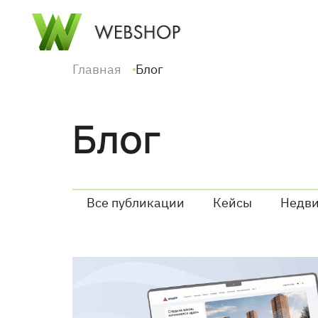
Перейти
к
основному
содержанию
Главная
Блог
Блог
Все публикации
Кейсы
Недв